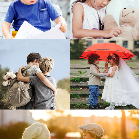
Konflikt mit dem Wunsch nach beruflicher Weiterentwicklung. So gibt es immer
wieder Anlass zu prüfen: Welchen Platz nehme ich in der Arbeitswelt ein, und
welchen Platz nimmt die Arbeit in meinem Leben ein?
WEITER
Familie und Partnerschaft
Wie es uns als Eltern gelingt, Kindern geeignete Räume für ihre Entwicklung
bereitzustellen, hängt immer auch davon ab, wie das Familiensystem
beschaffen ist: leben wir in einer bereichernden Partnerschaft, oder (zur Zeit
lieber) allein mit dem Kind?. Paarkonflikte gehören dabei zum Familienleben
wie der Wechsel der Jahreszeiten. Und sie beeinflussen das Erleben und die
Entwicklung Ihrer Kinder.
WEITER
Generationen im Kontakt
Kinder und Großeltern brauchen einander, sie tun einander gut. Und Eltern
haben Bedarf an Unterstützung, wenn es um die Betreuung der Kleinen geht.