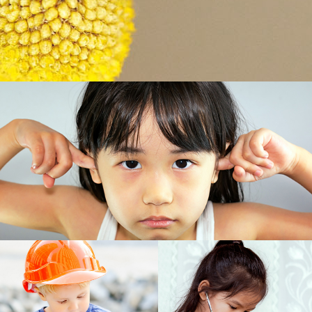
Die Kunst des Erziehens
Kinder brauchen für ihre Entwicklung Räume – mit Begrenzungen, die ihrem
Alter entsprechen. Diese Räume zu gestalten ist eine Kunst. Sie besteht zu
einem großen Teil aus Intuition – darüber, welche Entwicklungsaufgaben Ihr
Kind Stufe für Stufe bewältigen muss und will, und wie Sie es dabei
unterstützen können.
WEITER
Familie und Karriere
Unser Leben mit Kindern, als Eltern, ist untrennbar verbunden mit unserem
Berufsleben. Lust und Verantwortung der Eltern-Rolle geraten zuweilen in