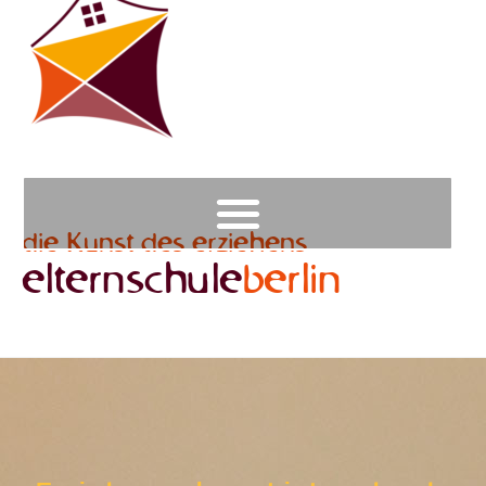
die Kunst des erziehens
elternschule
berlin